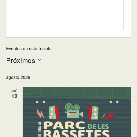
Eventos en este recinto
Próximos
Selecciona
agosto 2026
la
fecha.
MIÉ
12