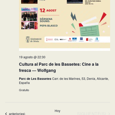
19 agosto @ 22:30
Cultura al Parc de les Bassetes: Cine a la
fresca — Wolfgang
Parc de Les Bassetes
Carr. de les Marines, 53, Denia, Alicante,
España
Gratuito
Hoy
EVENTOS
SIGUIENTE(S)
Eventos
anterior(es)