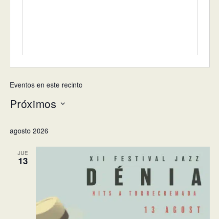
Eventos en este recinto
Próximos
Selecciona
agosto 2026
la
fecha.
JUE
13