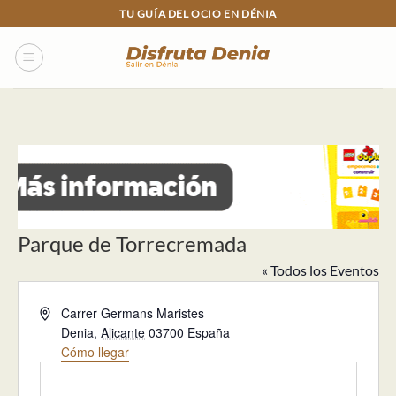
Skip
TU GUÍA DEL OCIO EN DÉNIA
to
content
Parque de Torrecremada
« Todos los Eventos
Dirección
Carrer Germans Maristes
Denia
,
Alicante
03700
España
Cómo llegar