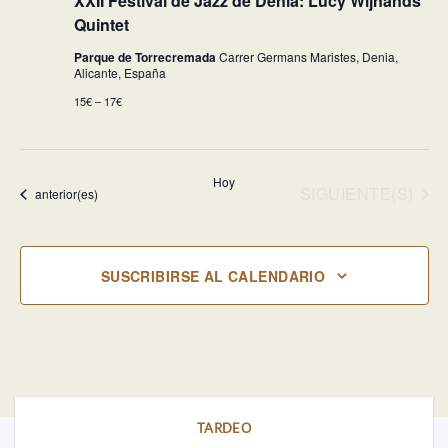
XXII Festival de Jazz de Dénia: Lucy Wijnands
Quintet
Parque de Torrecremada
Carrer Germans Maristes, Denia,
Alicante, España
15€ – 17€
Hoy
EVENTOS
SIGUIENTE(S)
Eventos
anterior(es)
SUSCRIBIRSE AL CALENDARIO
TARDEO