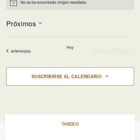
No se ha encontrado ningún resultado.
Aviso
Próximos
Selecciona
la
Hoy
fecha.
EVENTOS
SIGUIENTE(S)
Eventos
anterior(es)
SUSCRIBIRSE AL CALENDARIO
TARDEO