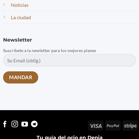
Noticias
La ciudad
Newsletter
Suscríbete a la newletter para los mejores planes
Visa
PayPal
S
Tu guía del ocio en Denia