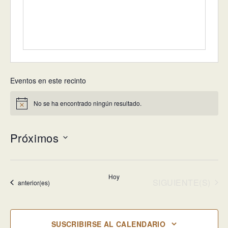
Eventos en este recinto
No se ha encontrado ningún resultado.
Aviso
Próximos
Selecciona
la
Hoy
fecha.
EVENTOS
SIGUIENTE(S)
Eventos
anterior(es)
SUSCRIBIRSE AL CALENDARIO