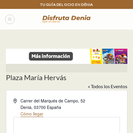
Skip
TU GUÍA DEL OCIO EN DÉNIA
to
content
Plaza María Hervás
« Todos los Eventos
Dirección
Carrer del Marqués de Campo, 52
Denia
,
03700
España
Cómo llegar