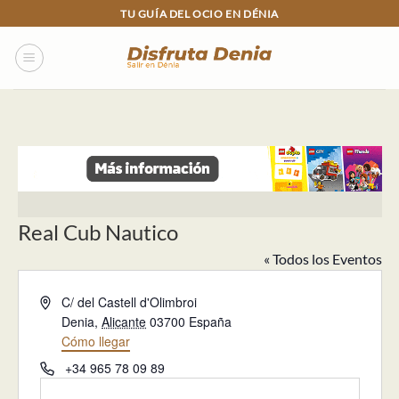
Skip
TU GUÍA DEL OCIO EN DÉNIA
to
content
Real Cub Nautico
« Todos los Eventos
Dirección
C/ del Castell d'Olimbroi
Denia
,
Alicante
03700
España
Cómo llegar
Teléfono
+34 965 78 09 89