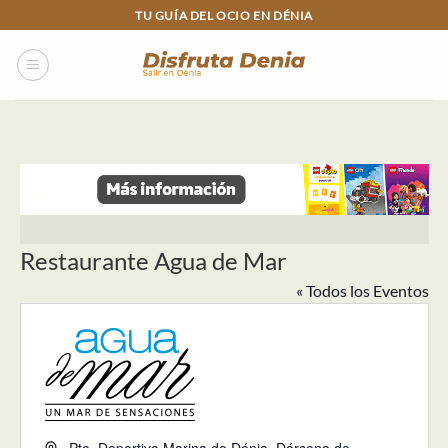
Skip
TU GUÍA DEL OCIO EN DÉNIA
to
content
Restaurante Agua de Mar
« Todos los Eventos
Dirección
Pto. Deportivo Marina de Dénia, Dársena de