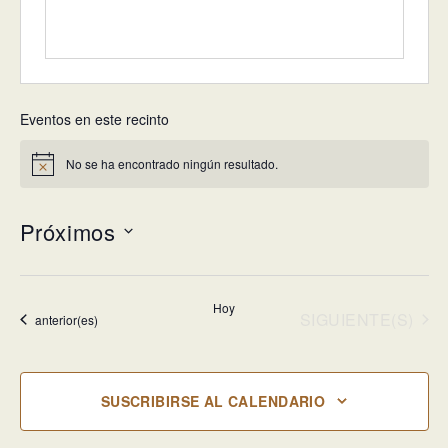
Eventos en este recinto
No se ha encontrado ningún resultado.
Aviso
Próximos
Selecciona
la
Hoy
fecha.
EVENTOS
SIGUIENTE(S)
Eventos
anterior(es)
SUSCRIBIRSE AL CALENDARIO