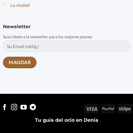
La ciudad
Newsletter
Suscríbete a la newletter para los mejores planes
Visa
PayPal
S
Tu guía del ocio en Denia