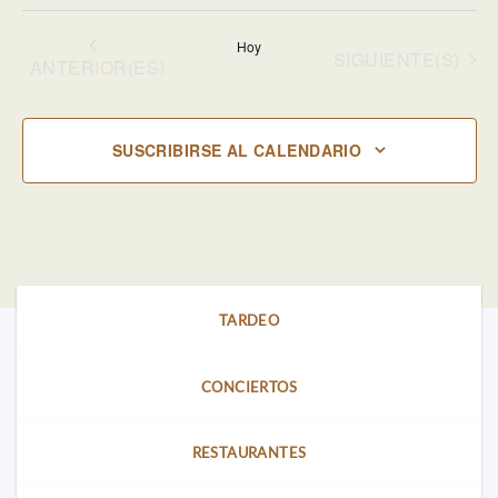
Selecciona
la
Hoy
fecha.
EVENTOS
SIGUIENTE(S)
EVENTOS
ANTERIOR(ES)
SUSCRIBIRSE AL CALENDARIO
TARDEO
CONCIERTOS
RESTAURANTES