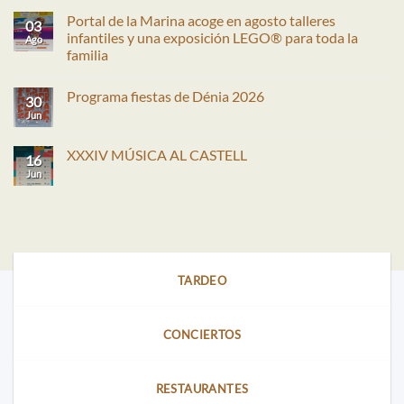
Portal de la Marina acoge en agosto talleres
03
infantiles y una exposición LEGO® para toda la
Ago
familia
No
hay
Programa fiestas de Dénia 2026
comentarios
30
en
Jun
No
Portal
hay
de
comentarios
la
en
XXXIV MÚSICA AL CASTELL
Marina
16
Programa
acoge
fiestas
Jun
No
en
de
hay
agosto
Dénia
comentarios
talleres
2026
en
infantiles
XXXIV
y
MÚSICA
una
AL
exposición
CASTELL
LEGO®
para
TARDEO
toda
la
familia
CONCIERTOS
RESTAURANTES