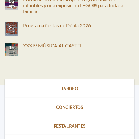
03
infantiles y una exposición LEGO® para toda la
Ago
familia
No
hay
Programa fiestas de Dénia 2026
comentarios
30
en
Jun
No
Portal
hay
de
comentarios
la
en
XXXIV MÚSICA AL CASTELL
Marina
16
Programa
acoge
fiestas
Jun
No
en
de
hay
agosto
Dénia
comentarios
talleres
2026
en
infantiles
XXXIV
y
MÚSICA
una
AL
exposición
CASTELL
LEGO®
para
TARDEO
toda
la
familia
CONCIERTOS
RESTAURANTES