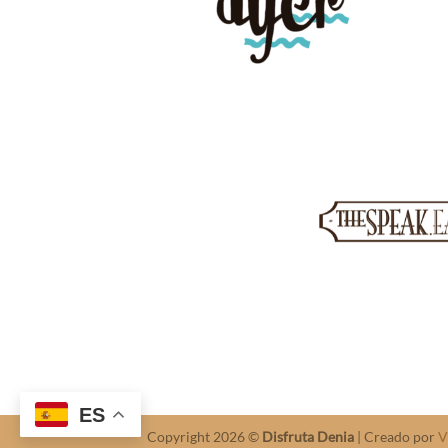
ES
Copyright 2026 ©
Disfruta Denia
| Creado por
V