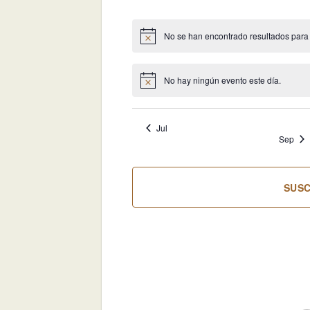
eventos
eventos
ev
No se han encontrado resultados para es
Aviso
No hay ningún evento este día.
Aviso
Jul
Sep
SUSC