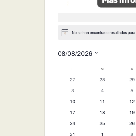
Eventos
No se han encontrado resultados para es
Aviso
08/08/2026
Selecciona
Calendario
L
LUNES
M
MARTES
X
M
la
0
0
0
fecha.
27
28
29
de
eventos
eventos
ev
Eventos
0
0
0
3
4
5
eventos
eventos
ev
0
0
0
10
11
12
eventos
eventos
ev
0
0
0
17
18
19
eventos
eventos
ev
0
0
0
24
25
26
eventos
eventos
ev
0
0
0
31
1
2