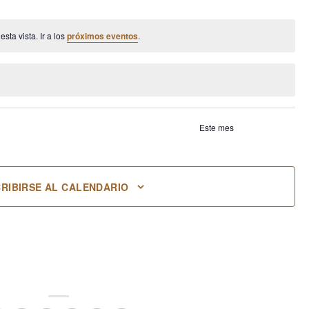
entos
eventos
eventos
eventos
eventos
ta vista. Ir a los
próximos eventos
.
Este mes
RIBIRSE AL CALENDARIO