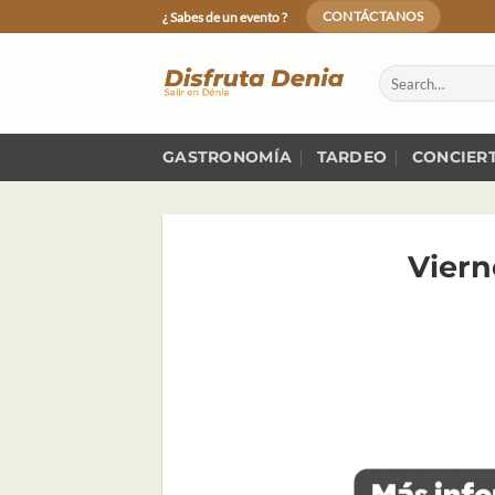
Skip
¿ Sabes de un evento ?
CONTÁCTANOS
to
content
GASTRONOMÍA
TARDEO
CONCIER
Viern