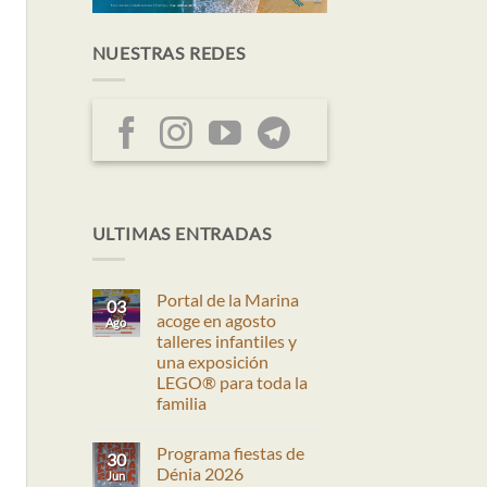
NUESTRAS REDES
ación
egación
ULTIMAS ENTRADAS
eda
tas
Portal de la Marina
03
nto
acoge en agosto
Ago
talleres infantiles y
una exposición
LEGO® para toda la
os
familia
No
hay
Programa fiestas de
comentarios
30
en
Dénia 2026
Jun
Portal