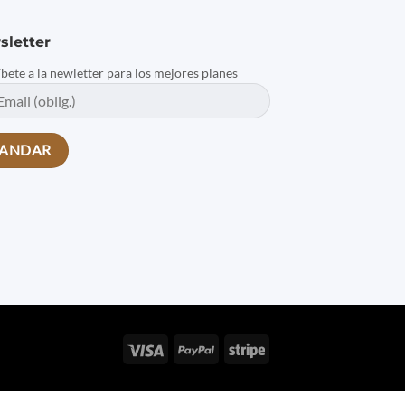
sletter
íbete a la newletter para los mejores planes
Visa
PayPal
Stripe