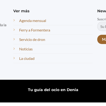
Ver más
New
Suscr
Agenda mensual
da la
Ferry a Formentera
Servicio de dron
Noticias
La ciudad
Tu guía del ocio en Denia