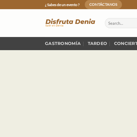
Skip
¿ Sabes de un evento ?
CONTÁCTANOS
to
content
GASTRONOMÍA
TARDEO
CONCIER