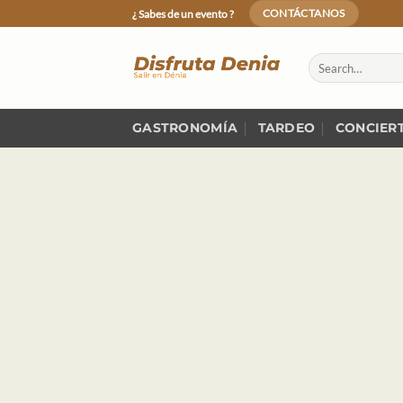
Skip
¿ Sabes de un evento ?
CONTÁCTANOS
to
content
GASTRONOMÍA
TARDEO
CONCIER