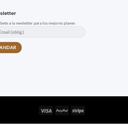
sletter
íbete a la newletter para los mejores planes
Visa
PayPal
Stripe