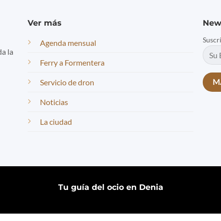
Ver más
New
Suscr
Agenda mensual
da la
Ferry a Formentera
Servicio de dron
Noticias
La ciudad
Tu guía del ocio en Denia