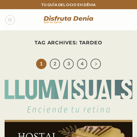
Skip
TU GUÍA DEL OCIO EN DÉNIA
to
content
TAG ARCHIVES:
TARDEO
1
2
3
4