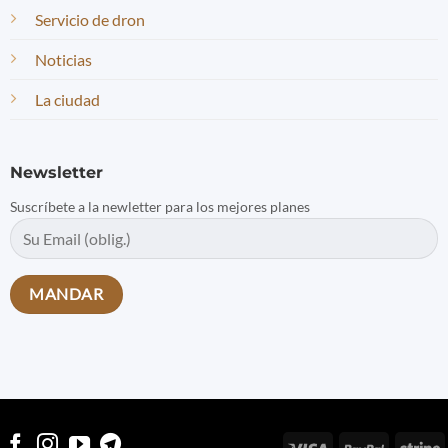
Servicio de dron
Noticias
La ciudad
Newsletter
Suscríbete a la newletter para los mejores planes
Visa
PayPal
S