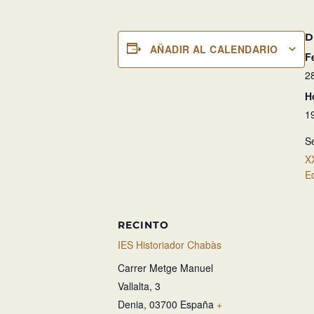
D
AÑADIR AL CALENDARIO
F
2
H
1
Se
X
E
RECINTO
IES Historiador Chabàs
Carrer Metge Manuel
Vallalta, 3
Denia
,
03700
España
+