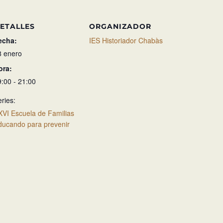
ETALLES
ORGANIZADOR
echa:
IES Historiador Chabàs
8 enero
ora:
9:00 - 21:00
ries:
XVI Escuela de Familias
ducando para prevenir