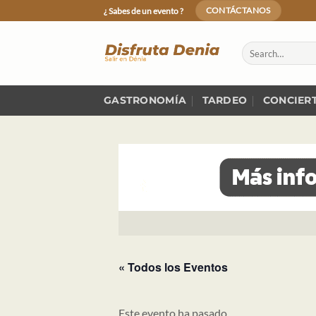
Skip
¿ Sabes de un evento ?
CONTÁCTANOS
to
content
GASTRONOMÍA
TARDEO
CONCIER
« Todos los Eventos
Este evento ha pasado.