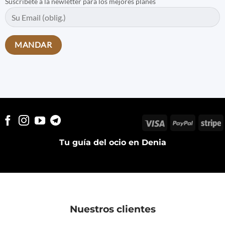
Suscríbete a la newletter para los mejores planes
Visa
PayPal
S
Tu guía del ocio en Denia
Nuestros clientes