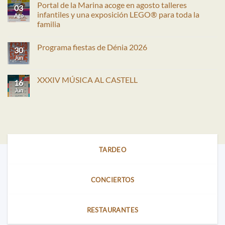
Portal de la Marina acoge en agosto talleres
03
infantiles y una exposición LEGO® para toda la
Ago
familia
No
hay
Programa fiestas de Dénia 2026
comentarios
30
en
Jun
No
Portal
hay
de
comentarios
la
en
XXXIV MÚSICA AL CASTELL
Marina
16
Programa
acoge
fiestas
Jun
No
en
de
hay
agosto
Dénia
comentarios
talleres
2026
en
infantiles
XXXIV
y
MÚSICA
una
AL
exposición
CASTELL
LEGO®
para
TARDEO
toda
la
familia
CONCIERTOS
RESTAURANTES