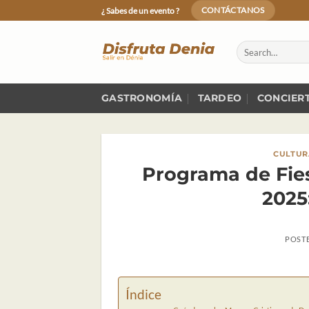
Skip
¿ Sabes de un evento ?
CONTÁCTANOS
to
content
GASTRONOMÍA
TARDEO
CONCIER
CULTUR
Programa de Fies
2025
POST
Índice