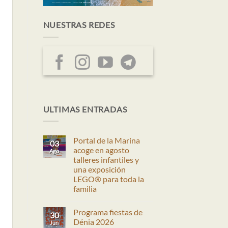
NUESTRAS REDES
ULTIMAS ENTRADAS
Portal de la Marina
03
acoge en agosto
Ago
talleres infantiles y
una exposición
LEGO® para toda la
familia
No
hay
Programa fiestas de
comentarios
30
en
Dénia 2026
Jun
Portal