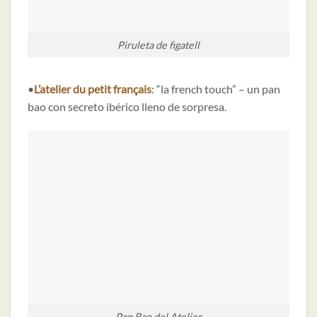
Piruleta de figatell
•
L’atelier du petit français
: “la french touch” – un pan
bao con secreto ibérico lleno de sorpresa.
Pan Bao del Atelier