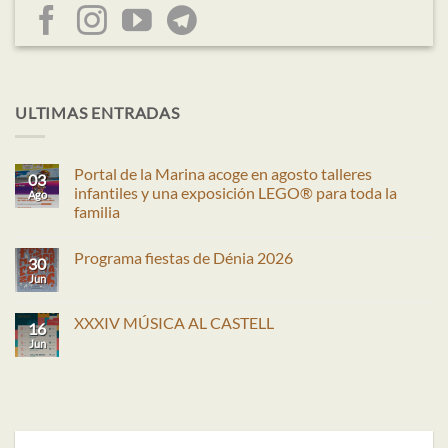
ULTIMAS ENTRADAS
Portal de la Marina acoge en agosto talleres
03
infantiles y una exposición LEGO® para toda la
Ago
familia
No
hay
Programa fiestas de Dénia 2026
comentarios
30
en
Jun
No
Portal
hay
de
comentarios
la
en
XXXIV MÚSICA AL CASTELL
Marina
16
Programa
acoge
fiestas
Jun
No
en
de
hay
agosto
Dénia
comentarios
talleres
2026
en
infantiles
XXXIV
y
MÚSICA
una
AL
exposición
CASTELL
LEGO®